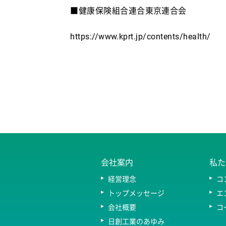
■健康保険組合連合東京連合会
https://www.kprt.jp/contents/health/
会社案内
私た
経営理念
コ
トップメッセージ
エ
会社概要
コ
日創工業のあゆみ