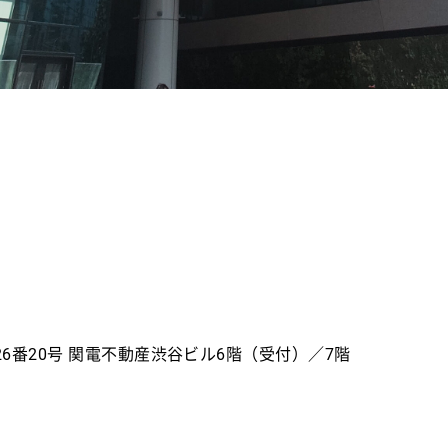
26番20号 関電不動産渋谷ビル6階（受付）／7階