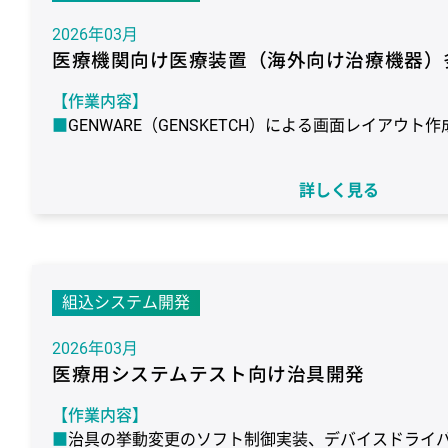
(NORTi)
言語：C / C++
コンパイラ：Hew (SuperH RISC
H8S, and H8SX family)
GUIツール：PEG
2026年03月
医療機関向け医療装置（海外向け治療機器）
【作業内容】
GENWARE（GENSKETCH）による画面レイアウト作
【作業期間】
5年1ヶ月（継続）
詳しく見る
【使用環境】
ターゲット：ルネサス エレクトロニクス社製 SH-4 / 
(HI7000)
言語：C / C++
コンパイラ：Hew (SuperH RISC
H8S, and H8SX family)
GUIツール：GENWARE
組込システム開発
2026年03月
医療用システムテスト向け治具開発
【作業内容】
治具の挙動変更のソフト制御実装、デバイスドライ