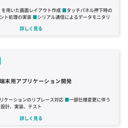
G」を用いた画面レイアウト作成
タッチパネル押下時の
ント処理の実装
シリアル通信によるデータモニタリ
機器管理システムの開発
詳しく見る
サス エレクトロニクス社製 SH-4 / H8S
OS：
/ C++
コンパイラ：Hew (SuperH RISC engine family
ily)
GUIツール：PEG
端末用アプリケーション開発
リケーションのリプレース対応
一部仕様変更に伴う
：設計、実装、テスト
詳しく見る