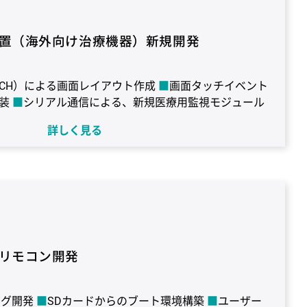
+
コンパイラ：Hew (SuperH RISC engine family / H8,
GUIツール：GENWARE
置（海外向け治療機器）新規開発
KETCH）による画面レイアウト作成
画面タッチイベント
装
シリアル通信による、新規医療用監視モジュール
詳しく見る
レクトロニクス社製 SH-4 / H8S
OS：μiTron
+
コンパイラ：Hew (SuperH RISC engine family / H8,
GUIツール：GENWARE
リモコン開発
ィング開発
SDカードからのブート環境構築
ユーザー