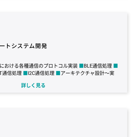
udio
言語：C#
FW/ライブラリ：WPF、.NET
ド：Windows
ートシステム開発
における各種通信のプロトコル実装
BLE通信処理
RT通信処理
I2C通信処理
アーキテクチャ設計～実
詳しく見る
ATSAMS70N20 / Renesas RL78G13
OS：
：C
コンパイラ：IAR Embedded Workbench / CS+ for
M / E2 Lite