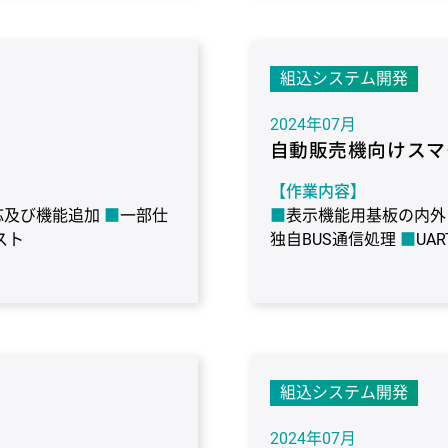
【使用環境】
開発ツール：静的解析
統合開発環境：VisualSt
Framework
OS/クラウ
組込システム開発
2024年07月
自動販売機向けスマ
【作業内容】
応及び機能追加
一部仕
表示機能用基板の内外
スト
独自BUS通信処理
UA
装・テストまで担当
【作業期間】
1年3ヶ月
t、HTML/CSS
FW/ラ
【使用環境】
e
ターゲット：MICROCHIP 
組込システム開発
FreeRTOS / なし
言語
CA,CX
デバッガ：I-Jet AR
2024年07月