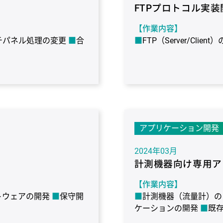
FTPプロトコル実装
【作業内容】
チパネル処理の変更
合
FTP（Server/Client
【作業期間】
4ヶ月
【使用環境】
ターゲット：TI AM24
コンパイラ：CS+ for
バッガ：TI XDS110 JTAG 
アプリケーション開発
2024年03月
計測機器向け専用ア
【作業内容】
トウェアの開発
保守開
計測機器（流量計）の
ケーションの開発
既存