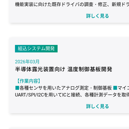
機能実装に向けた既存ドライバの調査・修正、新規ド
ンアップ移植、次世代機への現行機種機能の移植
各
詳しく見る
ルの調査、実装
【作業期間】
2年3ヶ月（継続）
【使用環境】
組込システム開発
ターゲット：Intel Cyclone V SX SoC FPGA
OS：Vx
C#
コンパイラ：Eclipseベース
デバッガ：VxWor
2026年03月
半導体露光装置向け 温度制御基板開発
【作業内容】
各種センサを用いたアナログ測定・制御基板
マイ
UART/SPI/I2Cを用いてICと接続、各種計測データを取
【作業期間】
詳しく見る
6ヶ月（継続）
【使用環境】