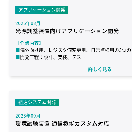
ターゲット：ルネサス エレクトロニクス社製 RXシ
語：C
コンパイラ：CS+ / CC-RX
デバッガ：E2 Lite
アプリケーション開発
2026年03月
光源調整装置向けアプリケーション開発
【作業内容】
海外向け用、レジスタ値変更用、日常点検用の3つの
開発工程：設計、実装、テスト
【作業期間】
詳しく見る
6ヶ月
【使用環境】
統合開発環境：VisualStudio
言語：C++
組込システム開発
2025年09月
環境試験装置 通信機能カスタム対応