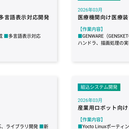
 engine family / H8,
(HI7000)
言語：C / C+
H8S, and H8SX family)
2026年03月
多言語表示対応開発
医療機関向け医療装
【作業内容】
成
多言語表示対応
GENWARE（GENS
ハンドラ、描画処理の実
との通信制御
【作業期間】
3年（継続）
H8S
OS：μiTron
 engine family / H8,
【使用環境】
ターゲット：ルネサス エ
組込システム開発
(HI7000)
言語：C / C+
H8S, and H8SX family)
2026年03月
産業用ロボット向け
【作業内容】
バ、ライブラリ開発
新
Yocto Linuxポーテ