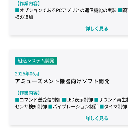
【作業内容】
オプションであるPCアプリとの通信機能の実装
顧
様の追加
【作業期間】
詳しく見る
2ヶ月
【使用環境】
ターゲット：Renesas RX631
OS：なし
言語：C
CCRX
デバッガ：E2 Lite
組込システム開発
2025年06月
アミューズメント機器向けソフト開発
【作業内容】
コマンド送受信制御
LED表示制御
サウンド再生
センサ検知制御
バイブレーション制御
タイマ制御
【作業期間】
詳しく見る
2年6ヶ月