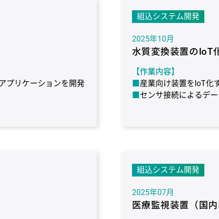
リーズ
OS：なし
言
【使用環境】
OS：Windows
言語
組込システム開発
2025年10月
水質変換装置のIoT
【作業内容】
アプリケーションを開発
産業向け装置をIoT化
センサ接続によるデー
プラットフォームとの通
の起動／停止を実施
D
御の設計～評価まで実施
【作業期間】
3ヶ月
組込システム開発
【使用環境】
ターゲット：Tinker Boa
2025年07月
ラ：gcc
デバッガ：な
医療監視装置（国内