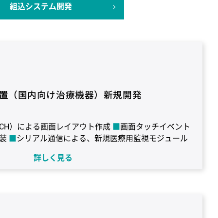
組込システム開発
置（国内向け治療機器）新規開発
KETCH）による画面レイアウト作成
画面タッチイベント
装
シリアル通信による、新規医療用監視モジュール
詳しく見る
レクトロニクス社製 SH-4 / H8S
OS：μiTron