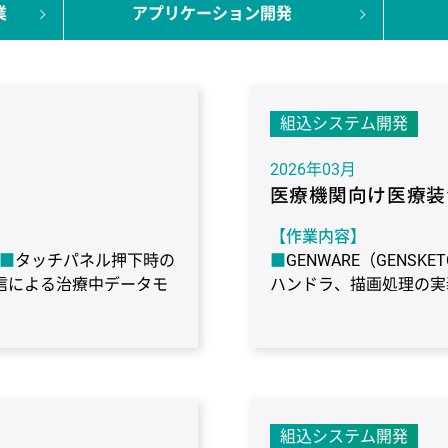
業
アプリケーション開発
組込システム開発
2026年03月
医療機関向け医療装
【作業内容】
タッチパネル押下時の
GENWARE（GENS
信による治療中データモ
ハンドラ、描画処理の実
との通信制御
【作業期間】
7年1ヶ月（継続）
【使用環境】
 / H8S
OS：μiTron
ターゲット：ルネサス エ
組込システム開発