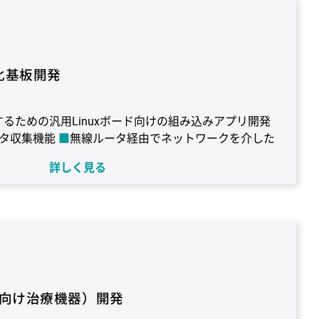
：C#
コンパイラ：Visual Studio
化基板開発
するための汎用Linuxボード向けの組み込みアプリ開発
タ収集機能
無線ルータ経由でネットワークを介した
信機能
PCやスマホからセンサデータを監視し、装置
詳しく見る
IO通信制御、UART通信制御、I2C通信制御、SPI通信制
rd 3S
OS：Linux(Debian)
言語：C
コンパイ
し
向け治療機器）開発