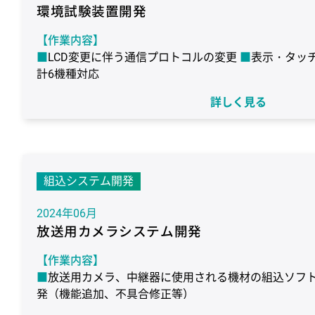
環境試験装置開発
【作業内容】
LCD変更に伴う通信プロトコルの変更
表示・タッ
計6機種対応
【作業期間】
詳しく見る
7ヶ月
【使用環境】
ターゲット：Renesas RX631
OS：なし
言語：C
CCRX
デバッガ：E2 Lite
組込システム開発
2024年06月
放送用カメラシステム開発
【作業内容】
放送用カメラ、中継器に使用される機材の組込ソフ
発（機能追加、不具合修正等）