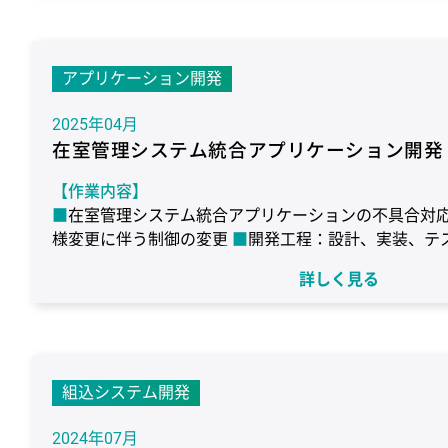
【使用環境】
OS：独自OS
言語：C
デバッガ：PARTNER-Jet2
（QAC、Coverity）、TortoiseSVN
アプリケーション開発
2025年04月
在室管理システム統合アプリケーション開発
【作業内容】
在室管理システム統合アプリケーションの不具合対
様変更に伴う制御の変更
開発工程：設計、実装、テ
【作業期間】
詳しく見る
5ヶ月
【使用環境】
統合開発環境：VisualStudioCode
言語：JavaScrip
イブラリ：Node.js
DB：SQL Server
Google Chrom
組込システム開発
2024年07月