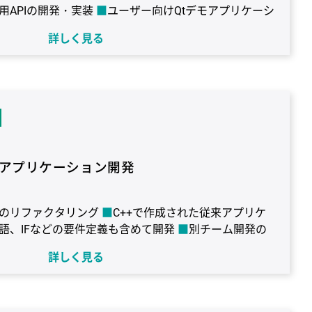
APIの開発・実装
ユーザー向けQtデモアプリケーシ
ェア検査に使用するソフトの開発
詳しく見る
o
OS：Linux
言語：C/C++
プラットフォーム：
c
GUI：Qt
アプリケーション開発
のリファクタリング
C++で作成された従来アプリケ
語、IFなどの要件定義も含めて開発
別チーム開発の
ラリ化
周辺アプリとの連携部分の開発
詳しく見る