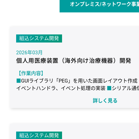
オンプレミス/ネットワーク事
組込システム開発
2026年03月
個人用医療装置（海外向け治療機器）開発
【作業内容】
GUIライブラリ「PEG」を用いた画面レイアウト作成
イベントハンドラ、イベント処理の実装
シリアル通
ニタリング機能実装
詳しく見る
【作業期間】
7年10ヶ月（継続）
【使用環境】
ターゲット：ルネサス エレクトロニクス社製 SH-3-DSP
組込システム開発