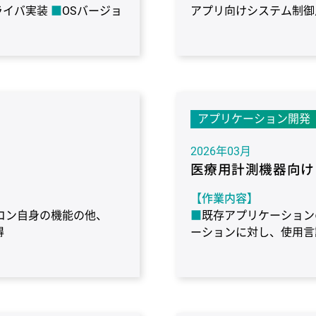
ライバ実装
OSバージョ
アプリ向けシステム制御用
種ネットワークプロトコ
ョンの提供
ハードウ
【作業期間】
1年（継続）
【使用環境】
ターゲット：i.MX6 Sol
アプリケーション開発
Works
言語：C、C++、
Yocto
コンパイラ：gc
ks標準デバッグ機能
2026年03月
医療用計測機器向け
【作業内容】
コン自身の機能の他、
既存アプリケーション
得
ーションに対し、使用言
アプリの主要機能ライブ
【作業期間】
6ヶ月