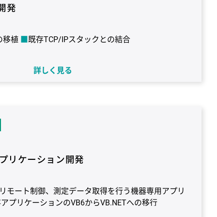
開発
）の移植
既存TCP/IPスタックとの結合
詳しく見る
31
OS：FreeRTOS
言語：C
コンパイラ：gcc
デ
Debug Probe
プリケーション開発
リモート制御、測定データ取得を行う機器専用アプリ
アプリケーションのVB6からVB.NETへの移行