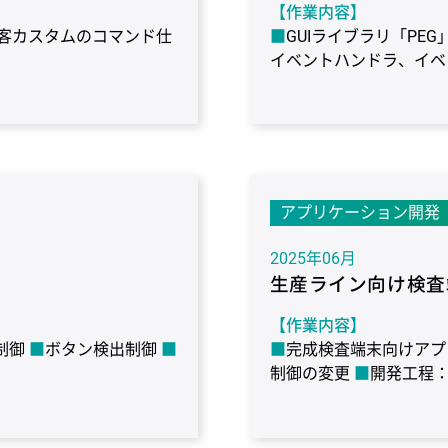
【作業内容】
客カスタムのコマンド仕
GUIライブラリ「PE
イベントハンドラ、イベ
ング機能の実装
医療
【作業期間】
12年4ヶ月
コンパイラ：CS+ for
【使用環境】
ターゲットマイコン：ルネ
アプリケーション開発
μiTron(HI7000)
言語：C 
/ H8, H8S, and H8SX fam
2025年06月
生産ライン向け検査
【作業内容】
制御
ボタン検出制御
完成検査端末向けアプ
制御の変更
開発工程
【作業期間】
3ヶ月